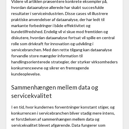
Videre vil artiklen præsentere konkrete eksempler på,
hvordan dataanalyse allerede har skabt succesfulde
resultater i serviceindustrien. Disse cases vil illustrere
praktiske anvendelser af dataanalyse, der har ledt til
markante forbedringer i både effektivitet og
kundetilfredshed. Endelig vil vi skue mod fremtiden og
diskutere, hvordan dataanalyse fortsat vil spille en central
rolle som drivkraft for innovation og udvikling i
servicebranchen. Med den rette tilgang kan dataanalyse
forvandle store mængder information til
handlingsorienterede strategier, der styrker virksomheders
konkurrenceevne og sikrer en fremragende
kundeoplevelse.
Sammenhængen mellem data og
servicekvalitet
I en tid, hvor kundernes forventninger konstant stiger, og
konkurrencen i servicebranchen bliver stadig mere intens,
er forståelsen af sammenhængen mellem data og
servicekvalitet blevet afgørende. Data fungerer som