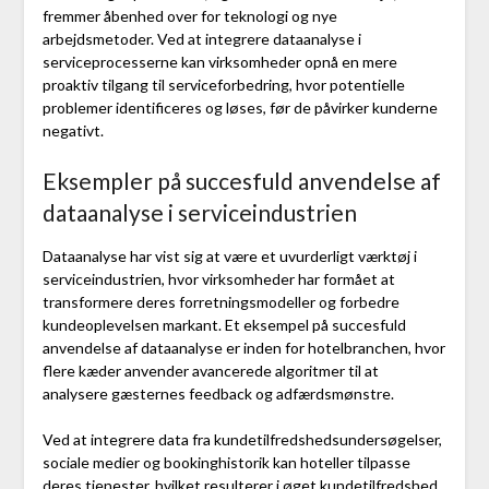
fremmer åbenhed over for teknologi og nye
arbejdsmetoder. Ved at integrere dataanalyse i
serviceprocesserne kan virksomheder opnå en mere
proaktiv tilgang til serviceforbedring, hvor potentielle
problemer identificeres og løses, før de påvirker kunderne
negativt.
Eksempler på succesfuld anvendelse af
dataanalyse i serviceindustrien
Dataanalyse har vist sig at være et uvurderligt værktøj i
serviceindustrien, hvor virksomheder har formået at
transformere deres forretningsmodeller og forbedre
kundeoplevelsen markant. Et eksempel på succesfuld
anvendelse af dataanalyse er inden for hotelbranchen, hvor
flere kæder anvender avancerede algoritmer til at
analysere gæsternes feedback og adfærdsmønstre.
Ved at integrere data fra kundetilfredshedsundersøgelser,
sociale medier og bookinghistorik kan hoteller tilpasse
deres tjenester, hvilket resulterer i øget kundetilfredshed