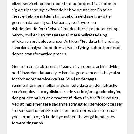
bliver servicebranchen konstant udfordret til at forbedre
sig og tilpasse sig skiftende behov og ønsker. En af de
mest effektive måder at imødekomme disse krav på er
gennem dataanalyse. Dataanalyse tilbyder en
dybdegående forståelse af kundeadfærd, præferencer og
behov, hvilket kan omsættes til mere målrettede og
effektive serviceleverancer. Artiklen “Fra data til handling:
Hvordan analyse forbedrer servicestyring” udforsker netop
denne transformative proces.
Gennem en struktureret tilgang vil vi i denne artikel dykke
ned i, hvordan dataanalyse kan fungere som en katalysator
for forbedret servicekvalitet. Vi vil undersøge
sammenhængen mellem indsamlede data og den faktiske
serviceoplevelse og diskutere de værktøjer og teknologier,
der gør det muligt at omsætte rå data til værdifuld indsigt.
Ved at implementere sådanne strategier i serviceprocesser
kan virksomheder ikke blot optimere deres eksisterende
ydelser, men også finde nye måder at overgå kundernes
forventninger på.