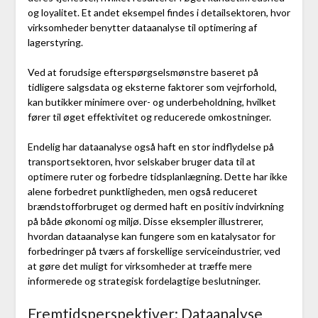
og loyalitet. Et andet eksempel findes i detailsektoren, hvor
virksomheder benytter dataanalyse til optimering af
lagerstyring.
Ved at forudsige efterspørgselsmønstre baseret på
tidligere salgsdata og eksterne faktorer som vejrforhold,
kan butikker minimere over- og underbeholdning, hvilket
fører til øget effektivitet og reducerede omkostninger.
Endelig har dataanalyse også haft en stor indflydelse på
transportsektoren, hvor selskaber bruger data til at
optimere ruter og forbedre tidsplanlægning. Dette har ikke
alene forbedret punktligheden, men også reduceret
brændstofforbruget og dermed haft en positiv indvirkning
på både økonomi og miljø. Disse eksempler illustrerer,
hvordan dataanalyse kan fungere som en katalysator for
forbedringer på tværs af forskellige serviceindustrier, ved
at gøre det muligt for virksomheder at træffe mere
informerede og strategisk fordelagtige beslutninger.
Fremtidsperspektiver: Dataanalyse