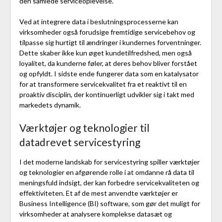
den samlede serviceoplevelse.
Ved at integrere data i beslutningsprocesserne kan
virksomheder også forudsige fremtidige servicebehov og
tilpasse sig hurtigt til ændringer i kundernes forventninger.
Dette skaber ikke kun øget kundetilfredshed, men også
loyalitet, da kunderne føler, at deres behov bliver forstået
og opfyldt. I sidste ende fungerer data som en katalysator
for at transformere servicekvalitet fra et reaktivt til en
proaktiv disciplin, der kontinuerligt udvikler sig i takt med
markedets dynamik.
Værktøjer og teknologier til
datadrevet servicestyring
I det moderne landskab for servicestyring spiller værktøjer
og teknologier en afgørende rolle i at omdanne rå data til
meningsfuld indsigt, der kan forbedre servicekvaliteten og
effektiviteten. Et af de mest anvendte værktøjer er
Business Intelligence (BI) software, som gør det muligt for
virksomheder at analysere komplekse datasæt og