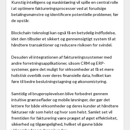
Kunstig intelligens og maskinlæring vil spille en central rolle
i at optimere faktureringsprocesser ved at forudsige
betalingsmønstre og identificere potentielle problemer, før
de opstår.
Blockchain-teknologi kan også få en betydelig indflydelse,
idet den tilbyder et sikkert og gennemsigtigt system til at
håndtere transaktioner og reducere risikoen for svindel.
Desuden vil integrationen af faktureringssystemer med
andre forretningsapplikationer, såsom CRM og ERP-
systemer, gøre det muligt for virksomheder at få et mere
holistisk overblik over deres finansielle data, hvilket kan
føre til bedre beslutningstagning og økonomistyring.
Samtidig vil brugeroplevelsen blive forbedret gennem
intuitive grænseflader og mobile løsninger, der gør det
lettere for både virksomheder og deres kunder at håndtere
fakturaer når som helst og hvor som helst. Samlet set vil
fremtiden for fakturering være præget af øget effektivitet,
sikkerhed og tilgængelighed, hvilket vil gavne både