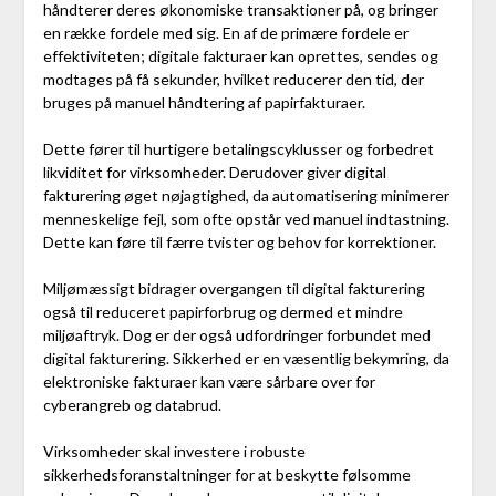
håndterer deres økonomiske transaktioner på, og bringer
en række fordele med sig. En af de primære fordele er
effektiviteten; digitale fakturaer kan oprettes, sendes og
modtages på få sekunder, hvilket reducerer den tid, der
bruges på manuel håndtering af papirfakturaer.
Dette fører til hurtigere betalingscyklusser og forbedret
likviditet for virksomheder. Derudover giver digital
fakturering øget nøjagtighed, da automatisering minimerer
menneskelige fejl, som ofte opstår ved manuel indtastning.
Dette kan føre til færre tvister og behov for korrektioner.
Miljømæssigt bidrager overgangen til digital fakturering
også til reduceret papirforbrug og dermed et mindre
miljøaftryk. Dog er der også udfordringer forbundet med
digital fakturering. Sikkerhed er en væsentlig bekymring, da
elektroniske fakturaer kan være sårbare over for
cyberangreb og databrud.
Virksomheder skal investere i robuste
sikkerhedsforanstaltninger for at beskytte følsomme